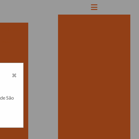
Bobina plastica para
lavanderia
onalizada
Capa para cabide
miseta
Capa plastica para
cabide
formance!
×
Embalagem para gelo
Embalagem para gelo em
e destaca
cubo
 de São
Embalagem para gelo em
lução no
sp
Empresa de banner
?