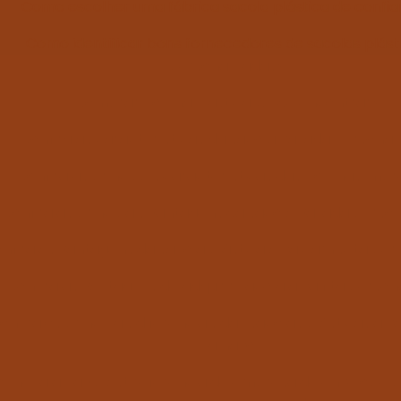
Como escolher uma fábrica sacola plástica de confi
Como identificar bons fornecedores de sacolas plást
personalizadas?
Comprar Bobina Plástica: Onde encontrar?
Confira as características da sacola vazada personal
Confira as principais características das bobinas imp
Confira as principais vantagens da sacola vazada perso
nfira as vantagens da sacola plástica alça camiseta per
Confira as vantagens de adquirir sacola alça fita person
onfira os principais diferenciais das sacolas plásticas al
palhaço
nheça a Baviplast referência de empresa de envelope p