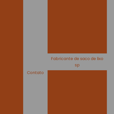
Fabrica de sacola
s
plasticas em sp
 Paulo
Fabrica de sacos hamper
adas
Fabrica de sacos de lixo
preto
ndo nas
Fabricante de saco de lixo
ate uma
Fabricante de saco de lixo
sp
Contato
rança
Fabricante de sacola
plastica
obinas
Fabricantes de banners
Saco para embalar gelo
presa de
Saco fronha para mala