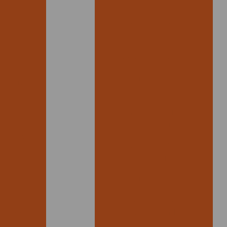
vazada
Sacolas plasticas para
exames
 em uma
Sacolas plásticas sp
Sacos para embalar gelo
sticas
em cubos
Sacos para lavanderia
stica
industrial
ca alça
Sacos lavanderia para
roupa
as
Sacos para lavanderia sp
sticas
Sacos plásticos para
alizado
camisas lavanderias