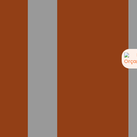
hamper
D
Saco plastico para
lavanderia
 vazada
Saco plastico para mala
direta
êxteis?
per
Sacola plastica com alça
vazada
sacola
Sacola plastica atacado
sp
Sacolas plasticas alça
ide preço
camiseta
Sacolas plasticas alça fita
0 litros
Sacolas plasticas alça