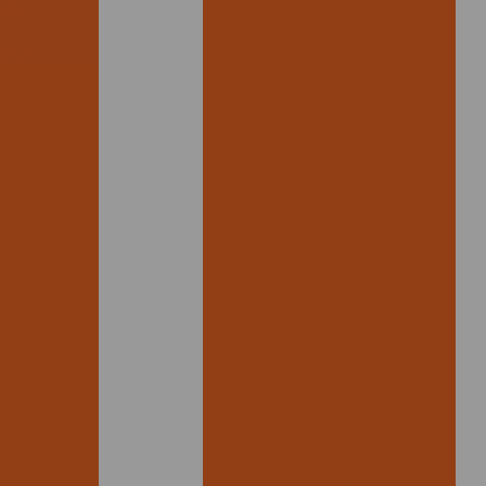
Empresa de banners sp
ança?
Empresa fabricante de
icas
saco de lixo
Empresa de saco de lixo
em sp
izada
Empresa de sacola
ressas
plastica
nalizada
Envelope com lacre
adesivo
sonalizada
Envelope segurança
alizada
Envelope de segurança
ça boca de
atacado
Envelope de segurança
lástico de
cinza