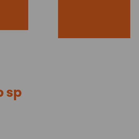
ra cabide
Sacos plasticos tipo
fronha
las
Sacos para roupas
lavanderia
o sp