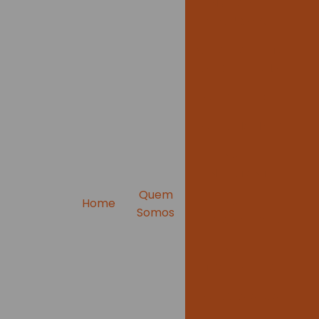
ENVELOPE DE
SEGURANÇA
SACO COM FITA
ABRE E FECHA
SACO DE LIXO
SACO HAMPER
SACO
INFECTANTE
Quem
SACO
Home
Somos
PERSONALIZADO
SACO
TRAVESSEIRO
SACOLA ALÇA
CADEADO