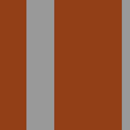
Envelope de segurança
colas
preto
Envelopes de segurança
ro
com lacre adesivo
per
Fabrica de banners
alizada
Fabrica de envelope de
segurança
 picotada
Fabrica de saco de lixo
das de
Fábrica de saco de lixo em
são paulo
tar Você!
Fabrica de saco de lixo sp
 melhor
Fabrica de sacola plastica