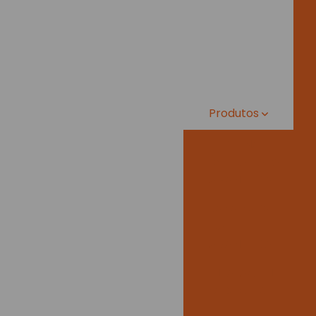
Produtos
BOBINA
PLÁSTICA PARA
LAVANDERIA
C
CAPA PARA
CABIDE DE
LAVANDERIA
D
EMBALAGEM
PARA GELO