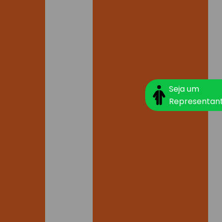
direta
Saco para gelo
 sacolas
Saco para gelo em cubo
Saco para hamper
aviplast
zada
Seja um
Saco para hamper
Representan
descartável
alizadas?
Saco para hamper
hospitalar
r preço?
Saco hamper preço
nheça a
Saco de lixo para hamper
Saco plastico para gelo
de
Saco plastico para