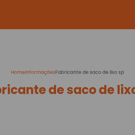
aiba porque a Bavisplast é a melhor empresa de capa pa
Saiba quais os fatores influenciam no preço de saco
personalizadas
Home
Informações
Fabricante de saco de lixo sp
ricante de saco de lix